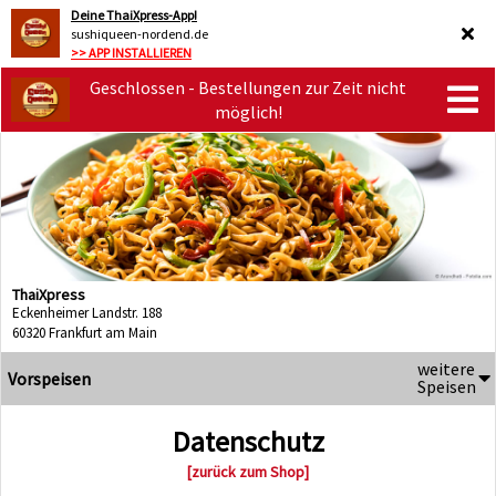
Deine ThaiXpress-App!
sushiqueen-nordend.de
>> APP INSTALLIEREN
Geschlossen - Bestellungen zur Zeit nicht
möglich!
ThaiXpress
Eckenheimer Landstr. 188
60320 Frankfurt am Main
weitere
Vorspeisen
Speisen
Datenschutz
[zurück zum Shop]